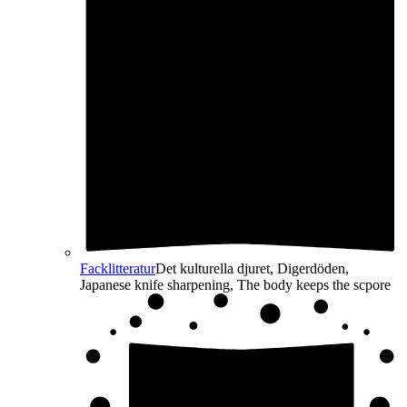
Facklitteratur
Det kulturella djuret, Digerdöden,
Japanese knife sharpening, The body keeps the scpore