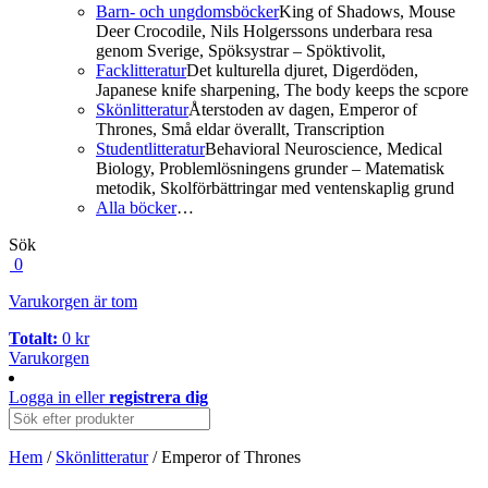
Barn- och ungdomsböcker
King of Shadows, Mouse
Deer Crocodile, Nils Holgerssons underbara resa
genom Sverige, Spöksystrar – Spöktivolit,
Facklitteratur
Det kulturella djuret, Digerdöden,
Japanese knife sharpening, The body keeps the scpore
Skönlitteratur
Återstoden av dagen, Emperor of
Thrones, Små eldar överallt, Transcription
Studentlitteratur
Behavioral Neuroscience, Medical
Biology, Problemlösningens grunder – Matematisk
metodik, Skolförbättringar med ventenskaplig grund
Alla böcker
…
Sök
0
Varukorgen är tom
Totalt:
0
kr
Varukorgen
Logga in
eller
registrera dig
Hem
/
Skönlitteratur
/ Emperor of Thrones