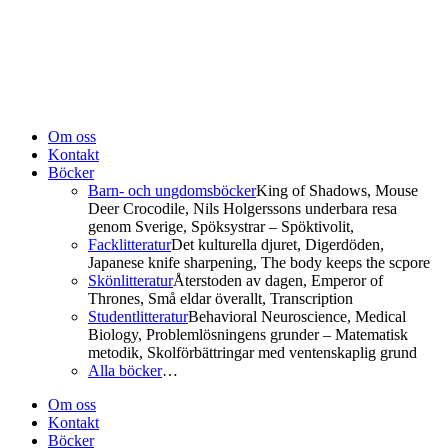
Om oss
Kontakt
Böcker
Barn- och ungdomsböcker
King of Shadows, Mouse
Deer Crocodile, Nils Holgerssons underbara resa
genom Sverige, Spöksystrar – Spöktivolit,
Facklitteratur
Det kulturella djuret, Digerdöden,
Japanese knife sharpening, The body keeps the scpore
Skönlitteratur
Återstoden av dagen, Emperor of
Thrones, Små eldar överallt, Transcription
Studentlitteratur
Behavioral Neuroscience, Medical
Biology, Problemlösningens grunder – Matematisk
metodik, Skolförbättringar med ventenskaplig grund
Alla böcker
…
Om oss
Kontakt
Böcker