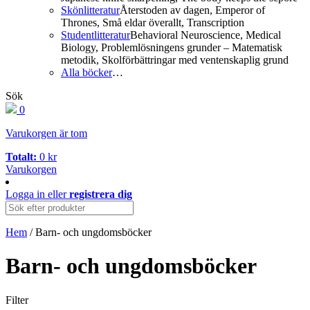
Skönlitteratur
Återstoden av dagen, Emperor of
Thrones, Små eldar överallt, Transcription
Studentlitteratur
Behavioral Neuroscience, Medical
Biology, Problemlösningens grunder – Matematisk
metodik, Skolförbättringar med ventenskaplig grund
Alla böcker
…
Sök
0
Varukorgen är tom
Totalt:
0
kr
Varukorgen
Logga in
eller
registrera dig
Hem
/ Barn- och ungdomsböcker
Barn- och ungdomsböcker
Filter