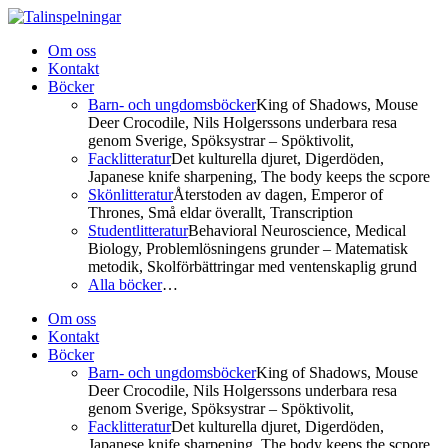
Om oss
Kontakt
Böcker
Barn- och ungdomsböcker
King of Shadows, Mouse
Deer Crocodile, Nils Holgerssons underbara resa
genom Sverige, Spöksystrar – Spöktivolit,
Facklitteratur
Det kulturella djuret, Digerdöden,
Japanese knife sharpening, The body keeps the scpore
Skönlitteratur
Återstoden av dagen, Emperor of
Thrones, Små eldar överallt, Transcription
Studentlitteratur
Behavioral Neuroscience, Medical
Biology, Problemlösningens grunder – Matematisk
metodik, Skolförbättringar med ventenskaplig grund
Alla böcker
…
Om oss
Kontakt
Böcker
Barn- och ungdomsböcker
King of Shadows, Mouse
Deer Crocodile, Nils Holgerssons underbara resa
genom Sverige, Spöksystrar – Spöktivolit,
Facklitteratur
Det kulturella djuret, Digerdöden,
Japanese knife sharpening, The body keeps the scpore