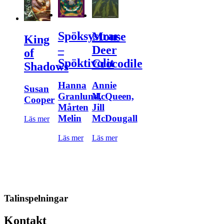
Spöksystrar
Mouse
King
–
Deer
of
Spöktivolit
Crocodile
Shadows
Hanna
Annie
Susan
Granlund,
McQueen,
Cooper
Mårten
Jill
Melin
McDougall
Läs mer
Läs mer
Läs mer
Talinspelningar
Kontakt