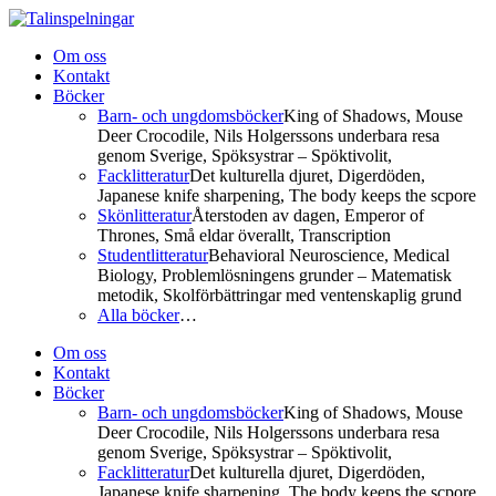
Om oss
Kontakt
Böcker
Barn- och ungdomsböcker
King of Shadows, Mouse
Deer Crocodile, Nils Holgerssons underbara resa
genom Sverige, Spöksystrar – Spöktivolit,
Facklitteratur
Det kulturella djuret, Digerdöden,
Japanese knife sharpening, The body keeps the scpore
Skönlitteratur
Återstoden av dagen, Emperor of
Thrones, Små eldar överallt, Transcription
Studentlitteratur
Behavioral Neuroscience, Medical
Biology, Problemlösningens grunder – Matematisk
metodik, Skolförbättringar med ventenskaplig grund
Alla böcker
…
Om oss
Kontakt
Böcker
Barn- och ungdomsböcker
King of Shadows, Mouse
Deer Crocodile, Nils Holgerssons underbara resa
genom Sverige, Spöksystrar – Spöktivolit,
Facklitteratur
Det kulturella djuret, Digerdöden,
Japanese knife sharpening, The body keeps the scpore