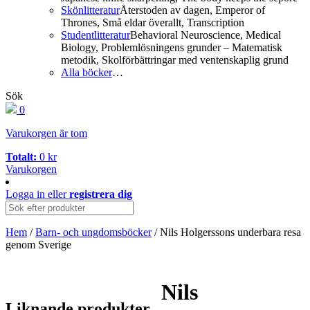
Skönlitteratur
Återstoden av dagen, Emperor of
Thrones, Små eldar överallt, Transcription
Studentlitteratur
Behavioral Neuroscience, Medical
Biology, Problemlösningens grunder – Matematisk
metodik, Skolförbättringar med ventenskaplig grund
Alla böcker
…
Sök
0
Varukorgen är tom
Totalt:
0
kr
Varukorgen
Logga in
eller
registrera dig
Hem
/
Barn- och ungdomsböcker
/ Nils Holgerssons underbara resa
genom Sverige
Nils
Liknande produkter