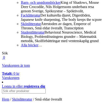
Barn- och ungdomsböcker
King of Shadows, Mouse
Deer Crocodile, Nils Holgerssons underbara resa
genom Sverige, Spöksystrar – Spöktivolit,
Facklitteratur
Det kulturella djuret, Digerdöden,
Japanese knife sharpening, The body keeps the scpore
Skönlitteratur
Återstoden av dagen, Emperor of
Thrones, Små eldar överallt, Transcription
Studentlitteratur
Behavioral Neuroscience, Medical
Biology, Problemlösningens grunder – Matematisk
metodik, Skolförbättringar med ventenskaplig grund
Alla böcker
…
Sök
0
Varukorgen är tom
Totalt:
0
kr
Varukorgen
Logga in
eller
registrera dig
Hem
/
Skönlitteratur
/ Små eldar överallt