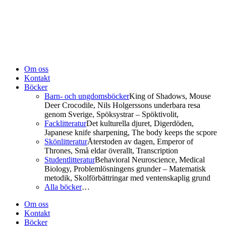
Om oss
Kontakt
Böcker
Barn- och ungdomsböcker
King of Shadows, Mouse
Deer Crocodile, Nils Holgerssons underbara resa
genom Sverige, Spöksystrar – Spöktivolit,
Facklitteratur
Det kulturella djuret, Digerdöden,
Japanese knife sharpening, The body keeps the scpore
Skönlitteratur
Återstoden av dagen, Emperor of
Thrones, Små eldar överallt, Transcription
Studentlitteratur
Behavioral Neuroscience, Medical
Biology, Problemlösningens grunder – Matematisk
metodik, Skolförbättringar med ventenskaplig grund
Alla böcker
…
Om oss
Kontakt
Böcker