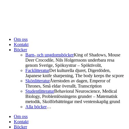
Om oss
Kontakt
Böcker
Barn- och ungdomsböcker
King of Shadows, Mouse
Deer Crocodile, Nils Holgerssons underbara resa
genom Sverige, Spöksystrar – Spöktivolit,
Facklitteratur
Det kulturella djuret, Digerdöden,
Japanese knife sharpening, The body keeps the scpore
Skönlitteratur
Återstoden av dagen, Emperor of
Thrones, Små eldar överallt, Transcription
Studentlitteratur
Behavioral Neuroscience, Medical
Biology, Problemlösningens grunder – Matematisk
metodik, Skolförbättringar med ventenskaplig grund
Alla böcker
…
Om oss
Kontakt
Böcker