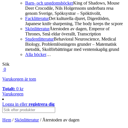
Barn- och ungdomsböcker
King of Shadows, Mouse
Deer Crocodile, Nils Holgerssons underbara resa
genom Sverige, Spöksystrar – Spöktivolit,
Facklitteratur
Det kulturella djuret, Digerdöden,
Japanese knife sharpening, The body keeps the scpore
Skönlitteratur
Återstoden av dagen, Emperor of
Thrones, Små eldar överallt, Transcription
Studentlitteratur
Behavioral Neuroscience, Medical
Biology, Problemlösningens grunder – Matematisk
metodik, Skolförbättringar med ventenskaplig grund
Alla böcker
…
Sök
0
Varukorgen är tom
Totalt:
0
kr
Varukorgen
Logga in
eller
registrera dig
Hem
/
Skönlitteratur
/ Återstoden av dagen