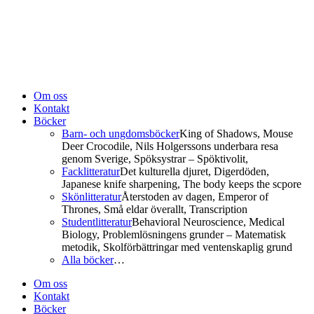
Om oss
Kontakt
Böcker
Barn- och ungdomsböcker
King of Shadows, Mouse
Deer Crocodile, Nils Holgerssons underbara resa
genom Sverige, Spöksystrar – Spöktivolit,
Facklitteratur
Det kulturella djuret, Digerdöden,
Japanese knife sharpening, The body keeps the scpore
Skönlitteratur
Återstoden av dagen, Emperor of
Thrones, Små eldar överallt, Transcription
Studentlitteratur
Behavioral Neuroscience, Medical
Biology, Problemlösningens grunder – Matematisk
metodik, Skolförbättringar med ventenskaplig grund
Alla böcker
…
Om oss
Kontakt
Böcker