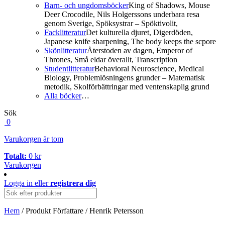
Barn- och ungdomsböcker
King of Shadows, Mouse
Deer Crocodile, Nils Holgerssons underbara resa
genom Sverige, Spöksystrar – Spöktivolit,
Facklitteratur
Det kulturella djuret, Digerdöden,
Japanese knife sharpening, The body keeps the scpore
Skönlitteratur
Återstoden av dagen, Emperor of
Thrones, Små eldar överallt, Transcription
Studentlitteratur
Behavioral Neuroscience, Medical
Biology, Problemlösningens grunder – Matematisk
metodik, Skolförbättringar med ventenskaplig grund
Alla böcker
…
Sök
0
Varukorgen är tom
Totalt:
0
kr
Varukorgen
Logga in
eller
registrera dig
Hem
/ Produkt Författare / Henrik Petersson