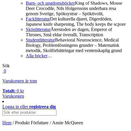
Barn- och ungdomsböcker
King of Shadows, Mouse
Deer Crocodile, Nils Holgerssons underbara resa
genom Sverige, Spöksystrar – Spöktivolit,
Facklitteratur
Det kulturella djuret, Digerdöden,
Japanese knife sharpening, The body keeps the scpore
Skönlitteratur
Återstoden av dagen, Emperor of
Thrones, Små eldar överallt, Transcription
Studentlitteratur
Behavioral Neuroscience, Medical
Biology, Problemlösningens grunder – Matematisk
metodik, Skolförbättringar med ventenskaplig grund
Alla böcker
…
Sök
0
Varukorgen är tom
Totalt:
0
kr
Varukorgen
Logga in
eller
registrera dig
Hem
/ Produkt Författare / Annie McQueen