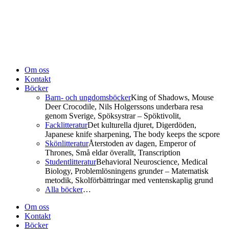
Om oss
Kontakt
Böcker
Barn- och ungdomsböcker
King of Shadows, Mouse
Deer Crocodile, Nils Holgerssons underbara resa
genom Sverige, Spöksystrar – Spöktivolit,
Facklitteratur
Det kulturella djuret, Digerdöden,
Japanese knife sharpening, The body keeps the scpore
Skönlitteratur
Återstoden av dagen, Emperor of
Thrones, Små eldar överallt, Transcription
Studentlitteratur
Behavioral Neuroscience, Medical
Biology, Problemlösningens grunder – Matematisk
metodik, Skolförbättringar med ventenskaplig grund
Alla böcker
…
Om oss
Kontakt
Böcker