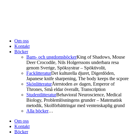
Om oss
Kontakt
Böcker
Barn- och ungdomsböcker
King of Shadows, Mouse
Deer Crocodile, Nils Holgerssons underbara resa
genom Sverige, Spöksystrar – Spöktivolit,
Facklitteratur
Det kulturella djuret, Digerdöden,
Japanese knife sharpening, The body keeps the scpore
Skönlitteratur
Återstoden av dagen, Emperor of
Thrones, Små eldar överallt, Transcription
Studentlitteratur
Behavioral Neuroscience, Medical
Biology, Problemlösningens grunder – Matematisk
metodik, Skolförbättringar med ventenskaplig grund
Alla böcker
…
Om oss
Kontakt
Böcker