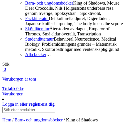
Barn- och ungdomsböcker
King of Shadows, Mouse
Deer Crocodile, Nils Holgerssons underbara resa
genom Sverige, Spöksystrar – Spöktivolit,
Facklitteratur
Det kulturella djuret, Digerdöden,
Japanese knife sharpening, The body keeps the scpore
Skönlitteratur
Återstoden av dagen, Emperor of
Thrones, Små eldar överallt, Transcription
Studentlitteratur
Behavioral Neuroscience, Medical
Biology, Problemlösningens grunder – Matematisk
metodik, Skolförbättringar med ventenskaplig grund
Alla böcker
…
Sök
0
Varukorgen är tom
Totalt:
0
kr
Varukorgen
Logga in
eller
registrera dig
Hem
/
Barn- och ungdomsböcker
/ King of Shadows