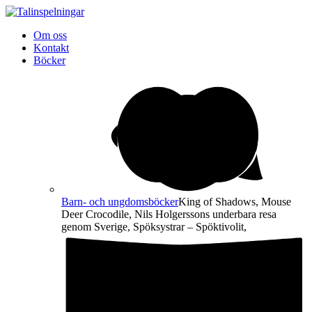
Om oss
Kontakt
Böcker
Barn- och ungdomsböcker
King of Shadows, Mouse
Deer Crocodile, Nils Holgerssons underbara resa
genom Sverige, Spöksystrar – Spöktivolit,