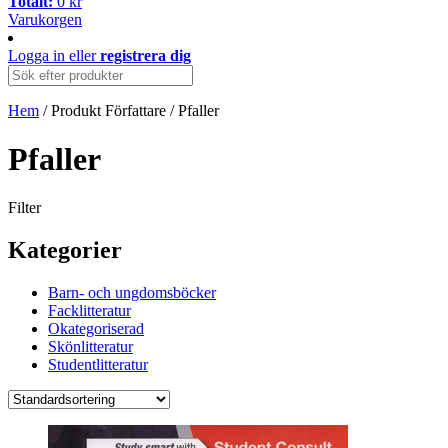
Totalt:
0
kr
Varukorgen
Logga in
eller
registrera dig
Hem
/ Produkt Författare / Pfaller
Pfaller
Filter
Kategorier
Barn- och ungdomsböcker
Facklitteratur
Okategoriserad
Skönlitteratur
Studentlitteratur