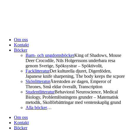
Om oss
Kontakt
Böcker
Barn- och ungdomsböcker
King of Shadows, Mouse
Deer Crocodile, Nils Holgerssons underbara resa
genom Sverige, Spöksystrar – Spöktivolit,
Facklitteratur
Det kulturella djuret, Digerdöden,
Japanese knife sharpening, The body keeps the scpore
Skönlitteratur
Återstoden av dagen, Emperor of
Thrones, Små eldar överallt, Transcription
Studentlitteratur
Behavioral Neuroscience, Medical
Biology, Problemlösningens grunder – Matematisk
metodik, Skolförbättringar med ventenskaplig grund
Alla böcker
…
Om oss
Kontakt
Böcker