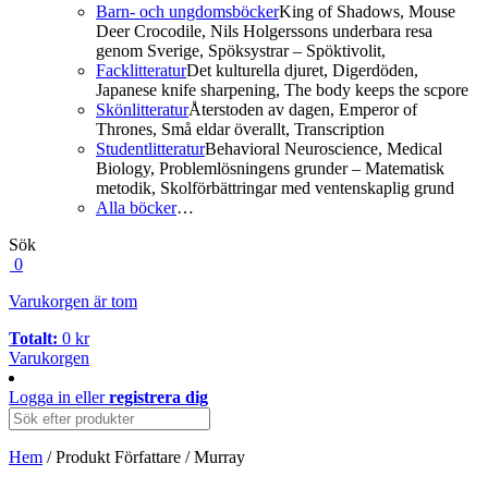
Barn- och ungdomsböcker
King of Shadows, Mouse
Deer Crocodile, Nils Holgerssons underbara resa
genom Sverige, Spöksystrar – Spöktivolit,
Facklitteratur
Det kulturella djuret, Digerdöden,
Japanese knife sharpening, The body keeps the scpore
Skönlitteratur
Återstoden av dagen, Emperor of
Thrones, Små eldar överallt, Transcription
Studentlitteratur
Behavioral Neuroscience, Medical
Biology, Problemlösningens grunder – Matematisk
metodik, Skolförbättringar med ventenskaplig grund
Alla böcker
…
Sök
0
Varukorgen är tom
Totalt:
0
kr
Varukorgen
Logga in
eller
registrera dig
Hem
/ Produkt Författare / Murray