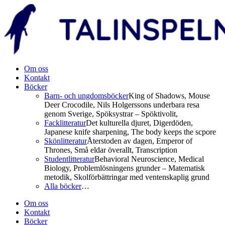
Om oss
Kontakt
Böcker
Barn- och ungdomsböcker
King of Shadows, Mouse
Deer Crocodile, Nils Holgerssons underbara resa
genom Sverige, Spöksystrar – Spöktivolit,
Facklitteratur
Det kulturella djuret, Digerdöden,
Japanese knife sharpening, The body keeps the scpore
Skönlitteratur
Återstoden av dagen, Emperor of
Thrones, Små eldar överallt, Transcription
Studentlitteratur
Behavioral Neuroscience, Medical
Biology, Problemlösningens grunder – Matematisk
metodik, Skolförbättringar med ventenskaplig grund
Alla böcker
…
Om oss
Kontakt
Böcker