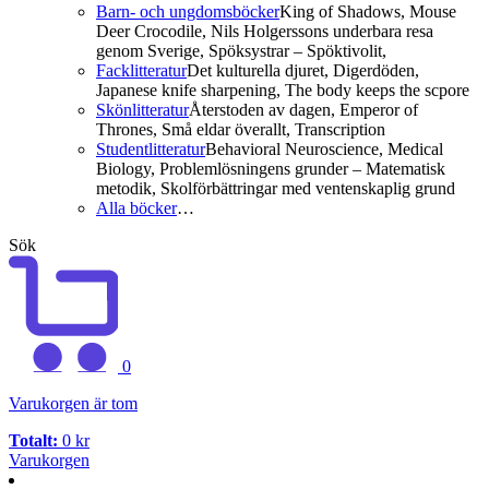
Barn- och ungdomsböcker
King of Shadows, Mouse
Deer Crocodile, Nils Holgerssons underbara resa
genom Sverige, Spöksystrar – Spöktivolit,
Facklitteratur
Det kulturella djuret, Digerdöden,
Japanese knife sharpening, The body keeps the scpore
Skönlitteratur
Återstoden av dagen, Emperor of
Thrones, Små eldar överallt, Transcription
Studentlitteratur
Behavioral Neuroscience, Medical
Biology, Problemlösningens grunder – Matematisk
metodik, Skolförbättringar med ventenskaplig grund
Alla böcker
…
Sök
0
Varukorgen är tom
Totalt:
0
kr
Varukorgen