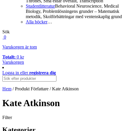
Thrones, Små eldar överallt, Transcription
Studentlitteratur
Behavioral Neuroscience, Medical
Biology, Problemlösningens grunder – Matematisk
metodik, Skolförbättringar med ventenskaplig grund
Alla böcker
…
Sök
0
Varukorgen är tom
Totalt:
0
kr
Varukorgen
Logga in
eller
registrera dig
Hem
/ Produkt Författare / Kate Atkinson
Kate Atkinson
Filter
Kategorier