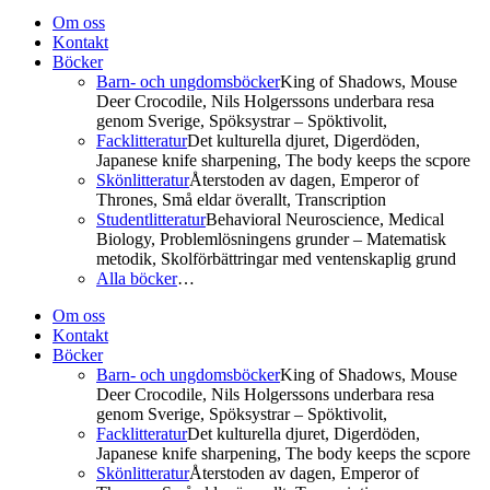
Om oss
Kontakt
Böcker
Barn- och ungdomsböcker
King of Shadows, Mouse
Deer Crocodile, Nils Holgerssons underbara resa
genom Sverige, Spöksystrar – Spöktivolit,
Facklitteratur
Det kulturella djuret, Digerdöden,
Japanese knife sharpening, The body keeps the scpore
Skönlitteratur
Återstoden av dagen, Emperor of
Thrones, Små eldar överallt, Transcription
Studentlitteratur
Behavioral Neuroscience, Medical
Biology, Problemlösningens grunder – Matematisk
metodik, Skolförbättringar med ventenskaplig grund
Alla böcker
…
Om oss
Kontakt
Böcker
Barn- och ungdomsböcker
King of Shadows, Mouse
Deer Crocodile, Nils Holgerssons underbara resa
genom Sverige, Spöksystrar – Spöktivolit,
Facklitteratur
Det kulturella djuret, Digerdöden,
Japanese knife sharpening, The body keeps the scpore
Skönlitteratur
Återstoden av dagen, Emperor of